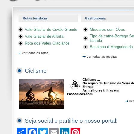
Rotas turísticas
Gastronomia
Vale Glaciar do Covão Grande
Míscaros com Ovos
Tipo de carne-Borrego Se
Vale Glaciar de Alforfa
Estrela
Rota dos Vales Glaciários
Bacalhau à Margarida da
ver todas as rotas
ver todas as receitas
Ciclismo
Ciclismo ...
No região de Turismo da Serra d
Estrela!
As melhores trilhas em
Passadicos.com
ver
Seja social e partilhe o nosso portal!
Compartilhe
Facebook
Twitter
Email
LinkedIn
Pinterest