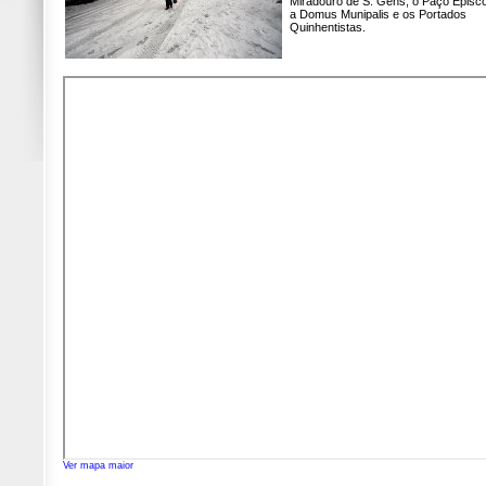
Miradouro de S. Gens, o Paço Episco
a Domus Munipalis e os Portados
Quinhentistas.
Ver mapa maior