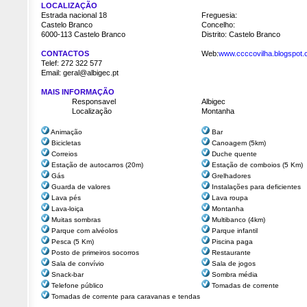
LOCALIZAÇÃO
Estrada nacional 18
Freguesia:
Castelo Branco
Concelho:
6000-113 Castelo Branco
Distrito: Castelo Bran
CONTACTOS
Web:
www.ccccovilha.blogspot.
Telef:
272 322 577
Email: geral@albigec.pt
MAIS INFORMAÇÃO
Responsavel
Albigec
Localização
Montanha
Animação
Bar
Bicicletas
Canoagem (5km)
Correios
Duche quente
Estação de autocarros (20m)
Estação de comboios (5 Km)
Gás
Grelhadores
Guarda de valores
Instalações para deficientes
Lava pés
Lava roupa
Lava-loiça
Montanha
Muitas sombras
Multibanco (4km)
Parque com alvéolos
Parque infantil
Pesca (5 Km)
Piscina paga
Posto de primeiros socorros
Restaurante
Sala de convívio
Sala de jogos
Snack-bar
Sombra média
Telefone público
Tomadas de corrente
Tomadas de corrente para caravanas e tendas