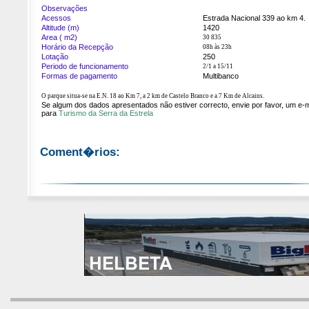
Observações
Acessos
Estrada Nacional 339 ao km 4.
Altitude (m)
1420
Area ( m2)
30 835
Horário da Recepção
08h às 23h
Lotação
250
Periodo de funcionamento
2/1 a 15/11
Formas de pagamento
Multibanco
O parque situa-se na E.N. 18 ao Km 7, a 2 km de Castelo Branco e a 7 Km de Alcains.
Se algum dos dados apresentados não estiver correcto, envie por favor, um e-m
para
Turismo da Serra da Estrela
Coment�rios: