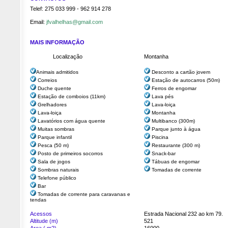
Telef: 275 033 999 - 962 914 278
Email:
jfvalhelhas@gmail.com
MAIS INFORMAÇÃO
Localização
Montanha
Animais admitidos
Desconto a cartão jovem
Correios
Estação de autocarros (50m)
Duche quente
Ferros de engomar
Estação de comboios (11km)
Lava pés
Grelhadores
Lava-loiça
Lava-loiça
Montanha
Lavatórios com água quente
Multibanco (300m)
Muitas sombras
Parque junto à água
Parque infantil
Piscina
Pesca (50 m)
Restaurante (300 m)
Posto de primeiros socorros
Snack-bar
Sala de jogos
Tábuas de engomar
Sombras naturais
Tomadas de corrente
Telefone público
Bar
Tomadas de corrente para caravanas e
tendas
Acessos
Estrada Nacional 232 ao km 79.
Altitude (m)
521