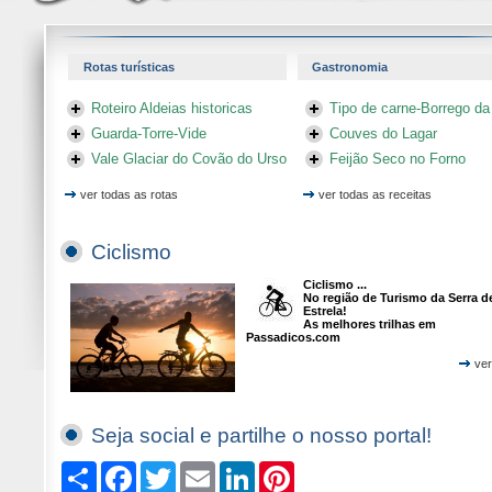
Rotas turísticas
Gastronomia
Roteiro Aldeias historicas
Tipo de carne-Borrego da
Guarda-Torre-Vide
Couves do Lagar
Vale Glaciar do Covão do Urso
Feijão Seco no Forno
ver todas as rotas
ver todas as receitas
Ciclismo
Ciclismo ...
No região de Turismo da Serra d
Estrela!
As melhores trilhas em
Passadicos.com
ver
Seja social e partilhe o nosso portal!
Compartilhe
Facebook
Twitter
Email
LinkedIn
Pinterest