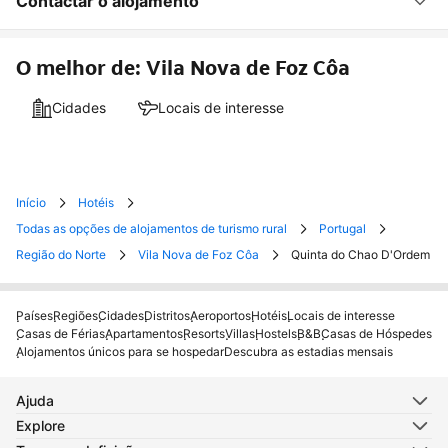
Contactar o alojamento
O melhor de: Vila Nova de Foz Côa
Cidades
Locais de interesse
Início
Hotéis
Todas as opções de alojamentos de turismo rural
Portugal
Região do Norte
Vila Nova de Foz Côa
Quinta do Chao D'Ordem
Países
Regiões
Cidades
Distritos
Aeroportos
Hotéis
Locais de interesse
Casas de Férias
Apartamentos
Resorts
Villas
Hostels
B&B
Casas de Hóspedes
Alojamentos únicos para se hospedar
Descubra as estadias mensais
Ajuda
Explore