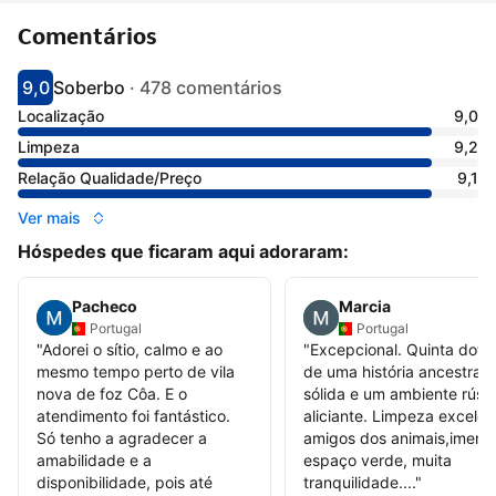
Comentários
9,0
Soberbo
·
478 comentários
Pontuado com 9
Avaliado como soberbo
Localização
9,0
Limpeza
9,2
Relação Qualidade/Preço
9,1
Ver mais
Hóspedes que ficaram aqui adoraram:
Pacheco
Marcia
Portugal
Portugal
"
Adorei o sítio, calmo e ao
"
Excepcional. Quinta dota
mesmo tempo perto de vila
de uma história ancestral
nova de foz Côa. E o
sólida e um ambiente rústi
atendimento foi fantástico.
aliciante. Limpeza excelen
Só tenho a agradecer a
amigos dos animais,imens
amabilidade e a
espaço verde, muita
disponibilidade, pois até
tranquilidade....
"