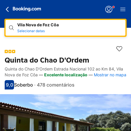
Vila Nova de Foz Côa
Selecionar datas
Quinta do Chao D'Ordem
Quinta do Chao D'Ordem Estrada Nacional 102 ao Km 84, Vila
Hiperligações de acessibilidade
Ir para a descrição
Ir para as comodidades
Ir para os quartos
Ir para as condições
Nova de Foz Côa
—
Excelente localização
—
Mostrar no mapa
9,0
Soberbo
·
478 comentários
Pontuado com 9
Avaliado como soberbo