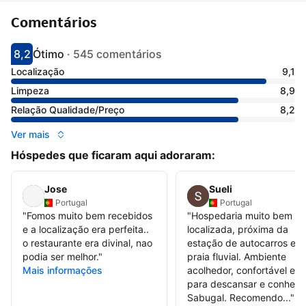
Comentários
8,2
Ótimo
·
545 comentários
Pontuado com 8.2
Avaliado como muito bom
Localização
9,1
Limpeza
8,9
Relação Qualidade/Preço
8,2
Ver mais
Hóspedes que ficaram aqui adoraram:
Jose
Sueli
Portugal
Portugal
"
Fomos muito bem recebidos
"
Hospedaria muito bem
e a localização era perfeita..
localizada, próxima da
o restaurante era divinal, nao
estação de autocarros e d
podia ser melhor.
"
praia fluvial. Ambiente
Mais informações
acolhedor, confortável e id
para descansar e conhece
Sabugal. Recomendo...
"