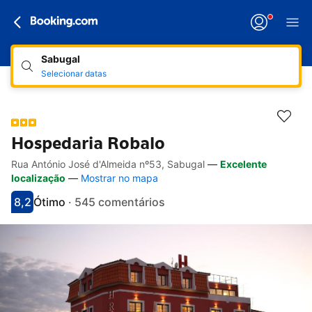
Sabugal
Selecionar datas
Hospedaria Robalo
Rua António José d'Almeida nº53, Sabugal
—
Excelente
Hiperligações de acessibilidade
Ir para a descrição
Ir para as comodidades
Ir para os quartos
Ir para as condições
localização
—
Mostrar no mapa
8,2
Ótimo
·
545 comentários
Pontuado com 8.2
Avaliado como muito bom