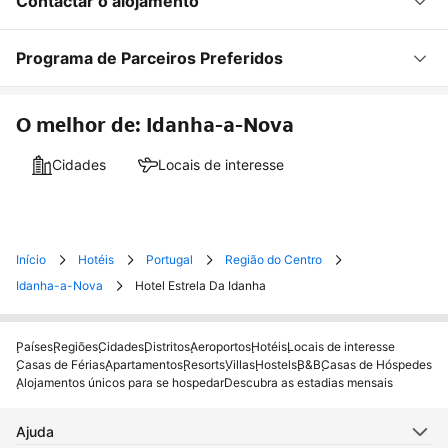
Contactar o alojamento
Programa de Parceiros Preferidos
O melhor de: Idanha-a-Nova
Cidades
Locais de interesse
Início
Hotéis
Portugal
Região do Centro
Idanha-a-Nova
Hotel Estrela Da Idanha
Países
Regiões
Cidades
Distritos
Aeroportos
Hotéis
Locais de interesse
Casas de Férias
Apartamentos
Resorts
Villas
Hostels
B&B
Casas de Hóspedes
Alojamentos únicos para se hospedar
Descubra as estadias mensais
Ajuda