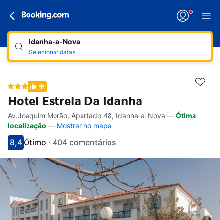
Idanha-a-Nova
Selecionar datas
Hotel Estrela Da Idanha
Av.Joaquim Morão, Apartado 48, Idanha-a-Nova
—
Ótima
Hiperligações de acessibilidade
Ir para a descrição
Ir para as comodidades
Ir para os quartos
Ir para as condições
localização
—
Mostrar no mapa
8,4
Ótimo
·
404 comentários
Pontuado com 8.4
Avaliado como muito bom