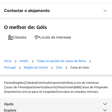
Contactar o alojamento
O melhor de: Góis
Cidades
Locais de interesse
Início
Hotéis
Todas as opções de casas de férias
Portugal
Região do Centro
Góis
Casa do Gato
Países
Regiões
Cidades
Distritos
Aeroportos
Hotéis
Locais de interesse
Casas de Férias
Apartamentos
Resorts
Villas
Hostels
B&B
Casas de Hóspedes
Alojamentos únicos para se hospedar
Descubra as estadias mensais
Ajuda
Explore