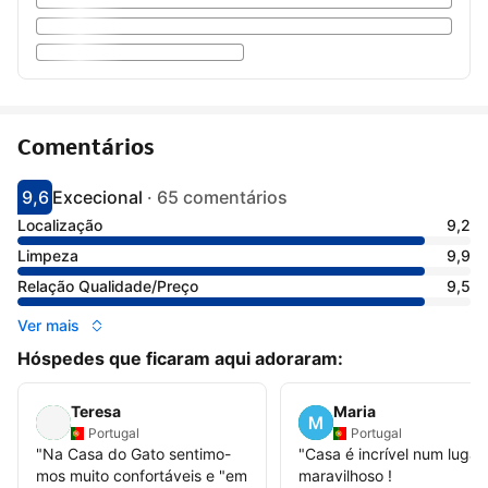
Comentários
9,6
Excecional
·
65 comentários
Pontuado com 9.6
Avaliado como excecional
Localização
9,2
Limpeza
9,9
Relação Qualidade/Preço
9,5
Ver mais
Hóspedes que ficaram aqui adoraram:
Teresa
Maria
Portugal
Portugal
"
Na Casa do Gato sentimo-
"
Casa é incrível num lugar
mos muito confortáveis e "em
maravilhoso !