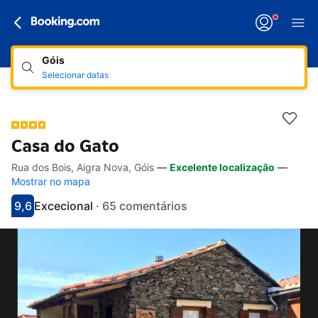
Góis
Selecionar datas
Casa do Gato
Rua dos Bois, Aigra Nova, Góis
—
Excelente localização
—
Hiperligações de acessibilidade
Ir para a descrição
Ir para as comodidades
Ir para os quartos
Ir para as condições
Mostrar no mapa
9,6
Excecional
·
65 comentários
Pontuado com 9.6
Avaliado como excecional