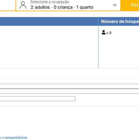
Selecione a ocupação
Pes
2 adultos · 0 criança · 1 quarto
Número de hóspe
×
8
s comentários