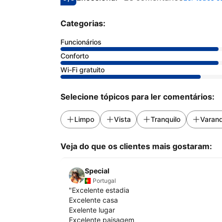
Pontuado com 9.6
Avaliado como excecional
Categorias:
Funcionários
Conforto
Wi-Fi gratuito
Selecione tópicos para ler comentários:
Limpo
Vista
Tranquilo
Varan
Veja do que os clientes mais gostaram:
Special
Portugal
"
Excelente estadia
Excelente casa
Exelente lugar
Excelente paisagem