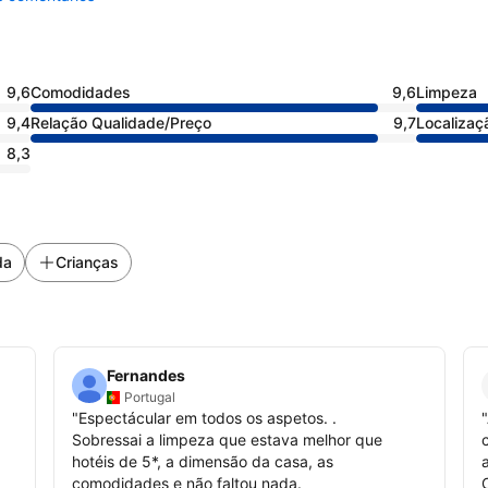
9,6
Comodidades
9,6
Limpeza
9,4
Relação Qualidade/Preço
9,7
Localizaç
8,3
da
Crianças
Fernandes
Portugal
"
Espectácular em todos os aspetos. .
"
Sobressai a limpeza que estava melhor que
hotéis de 5*, a dimensão da casa, as
comodidades e não faltou nada.