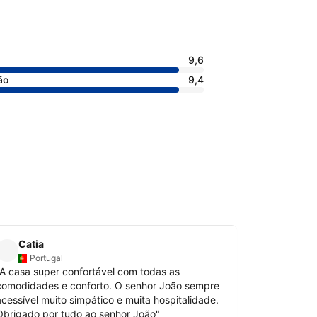
9,6
ão
9,4
Catia
Daniel
D
Portugal
Portu
A casa super confortável com todas as
"
Gostámos d
comodidades e conforto. O senhor João sempre
A casa é gr
acessível muito simpático e muita hospitalidade.
Os pequenos
Obrigado por tudo ao senhor João
"
grande nesta