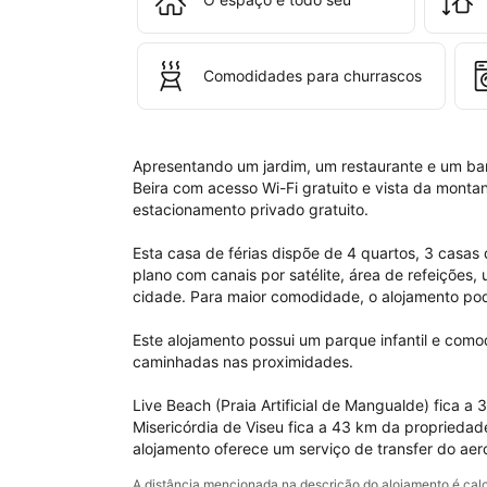
Feri
San
Comodidades para churrascos
Apresentando um jardim, um restaurante e um ba
Beira com acesso Wi-Fi gratuito e vista da monta
estacionamento privado gratuito.

Esta casa de férias dispõe de 4 quartos, 3 casas
plano com canais por satélite, área de refeições,
cidade. Para maior comodidade, o alojamento pod
Este alojamento possui um parque infantil e com
caminhadas nas proximidades.

Live Beach (Praia Artificial de Mangualde) fica a
Misericórdia de Viseu fica a 43 km da propriedade
alojamento oferece um serviço de transfer do aer
A distância mencionada na descrição do alojamento é c