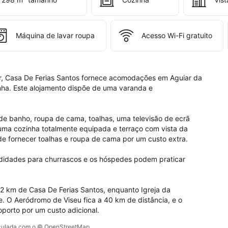
as 
tos.
Máquina de lavar roupa
Acesso Wi-Fi gratuito
r, Casa De Ferias Santos fornece acomodações em Aguiar da 
nha. Este alojamento dispõe de uma varanda e 
 de banho, roupa de cama, toalhas, uma televisão de ecrã 
 uma cozinha totalmente equipada e terraço com vista da 
e fornecer toalhas e roupa de cama por um custo extra.

odidades para churrascos e os hóspedes podem praticar 
 32 km de Casa De Ferias Santos, enquanto Igreja da 
. O Aeródromo de Viseu fica a 40 km de distância, e o 
oporto por um custo adicional.
alculada com o © OpenStreetMap