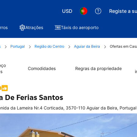
USD
Registe a s
rros
Atrações
Táxis do aeroporto
s
Portugal
Região do Centro
Aguiar da Beira
Ofertas em Casa
eço
Comodidades
Regras da propriedade
as
i
a De Ferias Santos
nida da Lameira Nr.4 Corticada, 3570-110 Aguiar da Beira, Portugal
elente