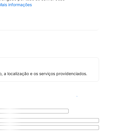
Mais informações
Mais inform
a localização e os serviços providenciados.
Ver disponibilidade