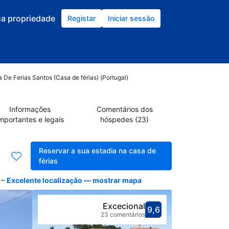
ua propriedade
Registar
Iniciar sessão
 De Ferias Santos (Casa de férias) (Portugal)
Informações
Comentários dos
mportantes e legais
hóspedes (23)
Reservar a sua estadia na casa de
férias
–
Excelente localização — mostrar mapa
Excecional
9,6
Pontuado co
Avaliado com
23 comentários