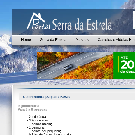
Home
Serra da Estrela
Museus
Castelos e Aldeias His
Gastronomia | Sopa da Favas
Ingredientes:
Para 6 a 8 pessoas
- 2 lt de água;
- 30 gr de arroz;
- 1 cebola média;
- 1 cenoura;
- 1 couve-flor pequena;
- 0,5 Kg de favas descascadas; -