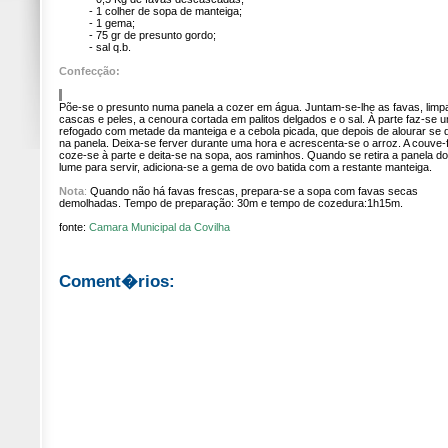
- 1 colher de sopa de manteiga;
- 1 gema;
- 75 gr de presunto gordo;
- sal q.b.
Confecção:
Põe-se o presunto numa panela a cozer em água. Juntam-se-lhe as favas, limp
cascas e peles, a cenoura cortada em palitos delgados e o sal. À parte faz-se 
refogado com metade da manteiga e a cebola picada, que depois de alourar se d
na panela. Deixa-se ferver durante uma hora e acrescenta-se o arroz. A couve-f
coze-se à parte e deita-se na sopa, aos raminhos. Quando se retira a panela do
lume para servir, adiciona-se a gema de ovo batida com a restante manteiga.
Nota
:
Quando não há favas frescas, prepara-se a sopa com favas secas
demolhadas. Tempo de preparação: 30m e tempo de cozedura:1h15m.
fonte:
Camara Municipal da Covilha
Coment�rios: