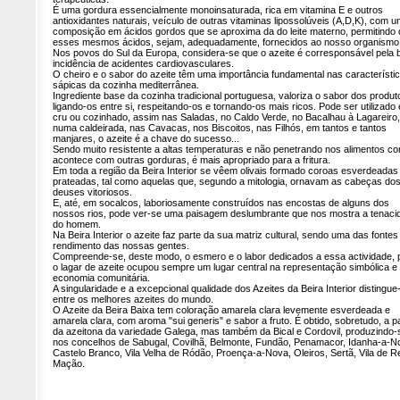
É uma gordura essencialmente monoinsaturada, rica em vitamina E e outros
antioxidantes naturais, veículo de outras vitaminas lipossolúveis (A,D,K), com 
composição em ácidos gordos que se aproxima da do leite materno, permitindo 
esses mesmos ácidos, sejam, adequadamente, fornecidos ao nosso organismo
Nos povos do Sul da Europa, considera-se que o azeite é corresponsável pela 
incidência de acidentes cardiovasculares.
O cheiro e o sabor do azeite têm uma importância fundamental nas característi
sápicas da cozinha mediterrânea.
Ingrediente base da cozinha tradicional portuguesa, valoriza o sabor dos produt
ligando-os entre si, respeitando-os e tornando-os mais ricos. Pode ser utilizado
cru ou cozinhado, assim nas Saladas, no Caldo Verde, no Bacalhau à Lagareiro,
numa caldeirada, nas Cavacas, nos Biscoitos, nas Filhós, em tantos e tantos
manjares, o azeite é a chave do sucesso...
Sendo muito resistente a altas temperaturas e não penetrando nos alimentos c
acontece com outras gorduras, é mais apropriado para a fritura.
Em toda a região da Beira Interior se vêem olivais formado coroas esverdeadas
prateadas, tal como aquelas que, segundo a mitologia, ornavam as cabeças do
deuses vitoriosos.
E, até, em socalcos, laboriosamente construídos nas encostas de alguns dos
nossos rios, pode ver-se uma paisagem deslumbrante que nos mostra a tenaci
do homem.
Na Beira Interior o azeite faz parte da sua matriz cultural, sendo uma das fontes
rendimento das nossas gentes.
Compreende-se, deste modo, o esmero e o labor dedicados a essa actividade, 
o lagar de azeite ocupou sempre um lugar central na representação simbólica e
economia comunitária.
A singularidade e a excepcional qualidade dos Azeites da Beira Interior distingue
entre os melhores azeites do mundo.
O Azeite da Beira Baixa tem coloração amarela clara levemente esverdeada e
amarela clara, com aroma "sui generis" e sabor a fruto. É obtido, sobretudo, a pa
da azeitona da variedade Galega, mas também da Bical e Cordovil, produzindo-
nos concelhos de Sabugal, Covilhã, Belmonte, Fundão, Penamacor, Idanha-a-N
Castelo Branco, Vila Velha de Ródão, Proença-a-Nova, Oleiros, Sertã, Vila de Re
Mação.