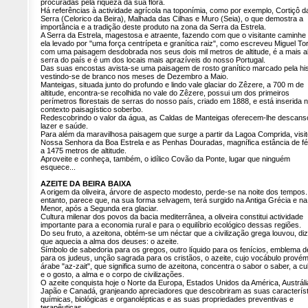
procuradas pela riqueza da sua flora.
Há referências à actividade agrícola na toponímia, como por exemplo, Cortiçô d
Serra (Celorico da Beira), Malhada das Cilhas e Muro (Seia), o que demostra a
importância e a tradição deste produto na zona da Serra da Estrela.
A Serra da Estrela, magestosa e atraente, fazendo com que o visitante caminhe
ela levado por "uma força centrípeta e granítica raiz", como escreveu Miguel To
com uma paisagem desdobrada nos seus dois mil metros de altitude, é a mais al
serra do país e é um dos locais mais aprazíveis do nosso Portugal.
Das suas encostas avista-se uma paisagem de rosto granítico marcado pela his
vestindo-se de branco nos meses de Dezembro a Maio.
Manteigas, situada junto do profundo e lindo vale glaciar do Zêzere, a 700 m de
altitude, encontra-se recolhida no vale do Zêzere, possui um dos primeiros
perímetros florestais de serras do nosso país, criado em 1888, e está inserida
contexto paisagístico soberbo.
Redescobrindo o valor da água, as Caldas de Manteigas oferecem-lhe descans
lazer e saúde.
Para além da maravilhosa paisagem que surge a partir da Lagoa Comprida, visit
Nossa Senhora da Boa Estrela e as Penhas Douradas, magnífica estância de fé
a 1475 metros de altitude.
Aproveite e conheça, também, o idílico Covão da Ponte, lugar que ninguém
esquece...
AZEITE DA BEIRA BAIXA
A origem da oliveira, árvore de aspecto modesto, perde-se na noite dos tempos
entanto, parece que, na sua forma selvagem, terá surgido na Antiga Grécia e na
Menor, após a Segunda era glaciar.
Cultura milenar dos povos da bacia mediterrânea, a oliveira constitui actividade
importante para a economia rural e para o equilíbrio ecológico dessas regiões.
Do seu fruto, a azeitona, obtém-se um néctar que a civilização grega louvou, di
que aquecia a alma dos deuses: o azeite.
Símbolo de sabedoria para os gregos, outro líquido para os fenícios, emblema 
para os judeus, unção sagrada para os cristãos, o azeite, cujo vocábulo prové
árabe "az-zait", que significa sumo de azeitona, concentra o sabor o saber, a cu
e o gosto, a alma e o corpo de civilizações.
O azeite conquista hoje o Norte da Europa, Estados Unidos da América, Austráli
Japão e Canadá, granjeando apreciadores que descobriram as suas caracterís
químicas, biológicas e organolépticas e as suas propriedades preventivas e
terapêuticas.