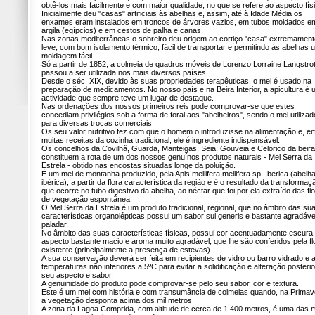
obtê-los mais facilmente e com maior qualidade, no que se refere ao aspecto fís
Inicialmente deu "casas" artificiais às abelhas e, assim, até à Idade Média os
enxames eram instalados em troncos de árvores vazios, em tubos moldados e
argila (egípcios) e em cestos de palha e canas.
Nas zonas mediterrâneas o sobreiro deu origem ao cortiço "casa" extremament
leve, com bom isolamento térmico, fácil de transportar e permitindo às abelhas
moldagem fácil.
Só a partir de 1852, a colmeia de quadros móveis de Lorenzo Lorraine Langstro
passou a ser utilizada nos mais diversos países.
Desde o séc. XIX, devido às suas propriedades terapêuticas, o mel é usado na
preparação de medicamentos. No nosso país e na Beira Interior, a apicultura é
actividade que sempre teve um lugar de destaque.
Nas ordenações dos nossos primeiros reis pode comprovar-se que estes
concediam privilégios sob a forma de foral aos "abelheiros", sendo o mel utilizad
para diversas trocas comerciais.
Os seu valor nutritivo fez com que o homem o introduzisse na alimentação e, e
muitas receitas da cozinha tradicional, ele é ingrediente indispensável.
Os concelhos da Covilhã, Guarda, Manteigas, Seia, Gouveia e Celorico da beira
constituem a rota de um dos nossos genuínos produtos naturais - Mel Serra da
Estrela - obtido nas encostas situadas longe da poluição.
É um mel de montanha produzido, pela Apis mellifera mellifera sp. Iberica (abelh
ibérica), a partir da flora característica da região e é o resultado da transformaç
que ocorre no tubo digestivo da abelha, ao néctar que foi por ela extraído das fl
de vegetação espontânea.
O Mel Serra da Estrela é um produto tradicional, regional, que no âmbito das su
características organolépticas possui um sabor sui generis e bastante agradáve
paladar.
No âmbito das suas características físicas, possui cor acentuadamente escura
aspecto bastante macio e aroma muito agradável, que lhe são conferidos pela fl
existente (principalmente a presença de estevas).
A sua conservação deverá ser feita em recipientes de vidro ou barro vidrado e 
temperaturas não inferiores a 5ºC para evitar a solidificação e alteração posteri
seu aspecto e sabor.
A genuinidade do produto pode comprovar-se pelo seu sabor, cor e textura.
Este é um mel com história e com transumância de colmeias quando, na Primav
a vegetação desponta acima dos mil metros.
A zona da Lagoa Comprida, com altitude de cerca de 1.400 metros, é uma das 